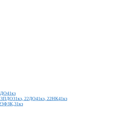
2ПДО41кз
п 23ПДО31кз, 22ДО41кз, 22НК41кз
 23ФЗК,31кз