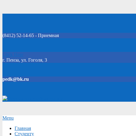
Skip
Добро пожаловать на официальный сайт колледжа!
to
content
(8412) 52-14-65 - Приемная
Click Here
г. Пенза, ул. Гоголя, 3
pedk@bk.ru
Версия для слабовидящих
Secondary
Menu
Navigation
Главная
Menu
Студенту