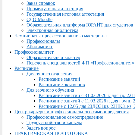
Заказ справок
Промежуточная аттестация
Государственная итоговая аттестация
СДО Moodle
Образовательная платформа ЮРАЙТ для студентов
Электронная библиотека
Чемпионаты профессионального мастерства
Профессионалы
Абилимпикс
Профессионалитет
Образовательный кластер
Перечень специальностей ФП «Профессионалитет»
Расписание
Для очного отделения
Расписание занятий
Расписание экзаменов
Для заочного обучения
Расписание занятий с 31.03.2026 г. для гр. 2
Расписание занятий с 11.03.2026 г. для груп
Расписание с 12.05 для 23ДО31кз, 23НК31кз,
Центр карьеры и профессионального самоопределения
Профессиональное самоопределение
Трудоустройство и карьера
Задать вопрос
ПРАКТИЧЕСКАЯ ПОДГОТОВКА