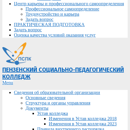
Центр карьеры и профессионального самоопределения
Профессиональное самоопределение
Трудоустройство и карьера
Задать вопрос
ПРАКТИЧЕСКАЯ ПОДГОТОВКА
Задать вопрос
Оценка качества условий оказания услуг
ПЕНЗЕНСКИЙ СОЦИАЛЬНО-ПЕДАГОГИЧЕСКИЙ
КОЛЛЕДЖ
Primary
Menu
Navigation
Сведения об образовательной организации
Menu
Основные сведения
Структура и органы управления
Документы
Устав колледжа
Изменения в Устав колледжа 2018
Изменения в Устав колледжа 2023
Правила внутреннего распорядка