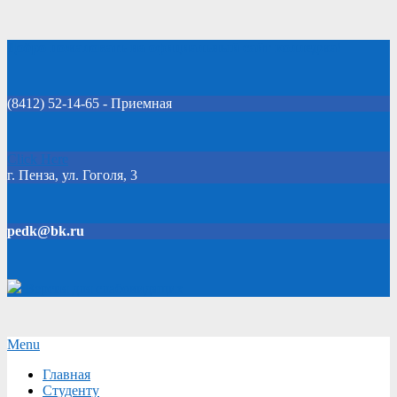
Skip
Добро пожаловать на официальный сайт колледжа!
to
content
(8412) 52-14-65 - Приемная
Click Here
г. Пенза, ул. Гоголя, 3
pedk@bk.ru
Версия для слабовидящих
Secondary
Menu
Navigation
Главная
Menu
Студенту