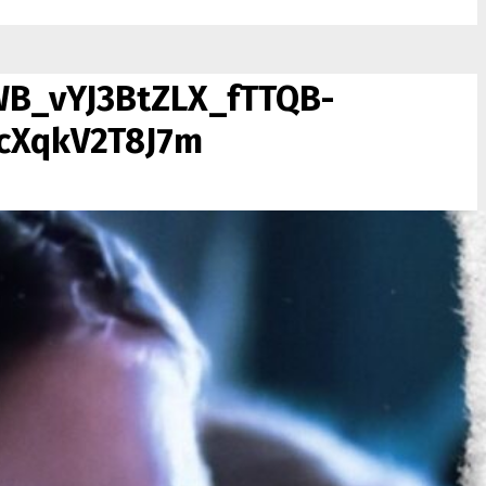
B_vYJ3BtZLX_fTTQB-
cXqkV2T8J7m