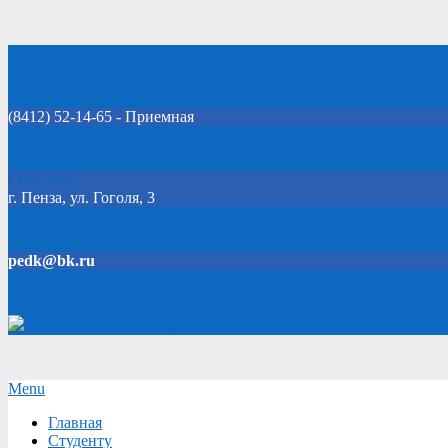
Skip
Добро пожаловать на официальный сайт колледжа!
to
content
(8412) 52-14-65 - Приемная
Click Here
г. Пенза, ул. Гоголя, 3
pedk@bk.ru
Версия для слабовидящих
Secondary
Menu
Navigation
Главная
Menu
Студенту