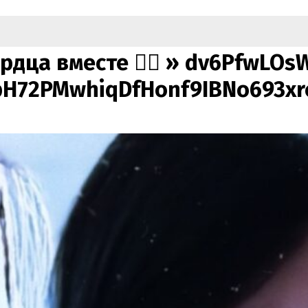
дца вместе ❤️‍🔥 »
dv6PfwLOsW
H72PMwhiqDfHonf9IBNo693xr