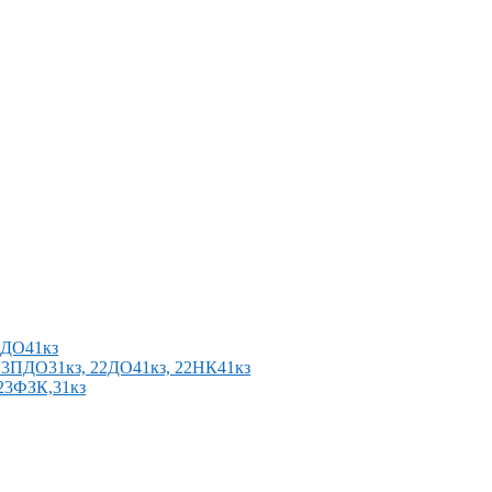
2ПДО41кз
п 23ПДО31кз, 22ДО41кз, 22НК41кз
 23ФЗК,31кз