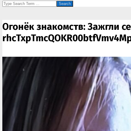
Search
Огонёк знакомств: Зажгли сер
rhcTxpTmcQOKR00btfVmv4Mp