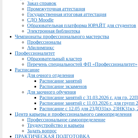
Заказ справок
Промежуточная аттестация
Государственная итоговая аттестация
СДО Moodle
Образовательная платформа ЮРАЙТ для студентов
Электронная библиотека
Чемпионаты профессионального мастерства
Профессионалы
Абилимпикс
Профессионалитет
Образовательный кластер
Перечень специальностей ФП «Профессионалитет»
Расписание
Для очного отделения
Расписание занятий
Расписание экзаменов
Для заочного обучения
Расписание занятий с 31.03.2026 г. для гр. 2
Расписание занятий с 11.03.2026 г. для груп
Расписание с 12.05 для 23ДО31кз, 23НК31кз,
Центр карьеры и профессионального самоопределения
Профессиональное самоопределение
Трудоустройство и карьера
Задать вопрос
ПРАКТИЧЕСКАЯ ПОДГОТОВКА