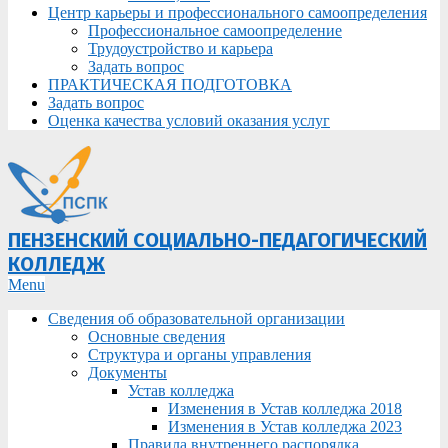
Центр карьеры и профессионального самоопределения
Профессиональное самоопределение
Трудоустройство и карьера
Задать вопрос
ПРАКТИЧЕСКАЯ ПОДГОТОВКА
Задать вопрос
Оценка качества условий оказания услуг
ПЕНЗЕНСКИЙ СОЦИАЛЬНО-ПЕДАГОГИЧЕСКИЙ
КОЛЛЕДЖ
Primary
Menu
Navigation
Сведения об образовательной организации
Menu
Основные сведения
Структура и органы управления
Документы
Устав колледжа
Изменения в Устав колледжа 2018
Изменения в Устав колледжа 2023
Правила внутреннего распорядка