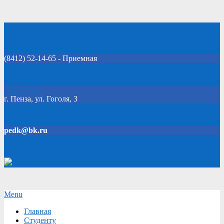
Skip
Добро пожаловать на официальный сайт колледжа!
to
content
(8412) 52-14-65 - Приемная
Click Here
г. Пенза, ул. Гоголя, 3
pedk@bk.ru
Версия для слабовидящих
Secondary
Menu
Navigation
Главная
Menu
Студенту