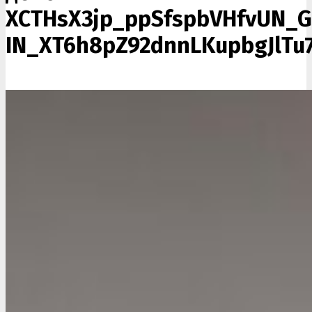
XCTHsX3jp_ppSfspbVHfvUN_
IN_XT6h8pZ92dnnLKupbgJlT