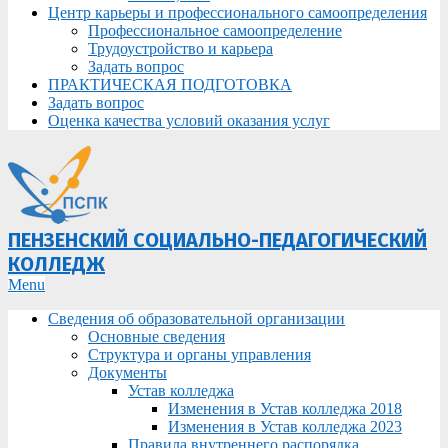
Центр карьеры и профессионального самоопределения
Профессиональное самоопределение
Трудоустройство и карьера
Задать вопрос
ПРАКТИЧЕСКАЯ ПОДГОТОВКА
Задать вопрос
Оценка качества условий оказания услуг
ПЕНЗЕНСКИЙ СОЦИАЛЬНО-ПЕДАГОГИЧЕСКИЙ
КОЛЛЕДЖ
Primary
Menu
Navigation
Сведения об образовательной организации
Menu
Основные сведения
Структура и органы управления
Документы
Устав колледжа
Изменения в Устав колледжа 2018
Изменения в Устав колледжа 2023
Правила внутреннего распорядка