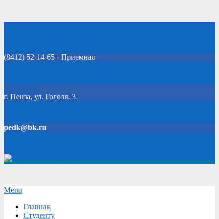
Skip
Добро пожаловать на официальный сайт колледжа!
to
content
(8412) 52-14-65 - Приемная
Click Here
г. Пенза, ул. Гоголя, 3
pedk@bk.ru
Версия для слабовидящих
Secondary
Menu
Navigation
Главная
Menu
Студенту