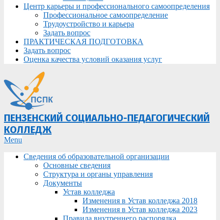
Центр карьеры и профессионального самоопределения
Профессиональное самоопределение
Трудоустройство и карьера
Задать вопрос
ПРАКТИЧЕСКАЯ ПОДГОТОВКА
Задать вопрос
Оценка качества условий оказания услуг
ПЕНЗЕНСКИЙ СОЦИАЛЬНО-ПЕДАГОГИЧЕСКИЙ
КОЛЛЕДЖ
Primary
Menu
Navigation
Сведения об образовательной организации
Menu
Основные сведения
Структура и органы управления
Документы
Устав колледжа
Изменения в Устав колледжа 2018
Изменения в Устав колледжа 2023
Правила внутреннего распорядка