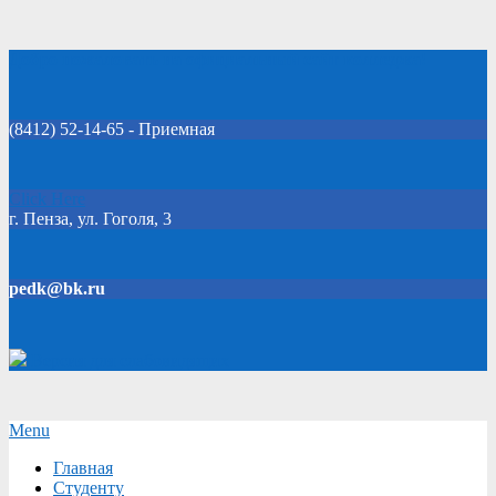
Skip
Добро пожаловать на официальный сайт колледжа!
to
content
(8412) 52-14-65 - Приемная
Click Here
г. Пенза, ул. Гоголя, 3
pedk@bk.ru
Версия для слабовидящих
Secondary
Menu
Navigation
Главная
Menu
Студенту