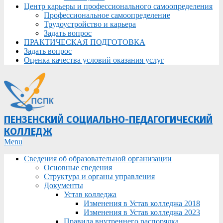
Центр карьеры и профессионального самоопределения
Профессиональное самоопределение
Трудоустройство и карьера
Задать вопрос
ПРАКТИЧЕСКАЯ ПОДГОТОВКА
Задать вопрос
Оценка качества условий оказания услуг
ПЕНЗЕНСКИЙ СОЦИАЛЬНО-ПЕДАГОГИЧЕСКИЙ
КОЛЛЕДЖ
Primary
Menu
Navigation
Сведения об образовательной организации
Menu
Основные сведения
Структура и органы управления
Документы
Устав колледжа
Изменения в Устав колледжа 2018
Изменения в Устав колледжа 2023
Правила внутреннего распорядка