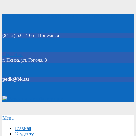
Skip
Добро пожаловать на официальный сайт колледжа!
to
content
(8412) 52-14-65 - Приемная
Click Here
г. Пенза, ул. Гоголя, 3
pedk@bk.ru
Версия для слабовидящих
Secondary
Menu
Navigation
Главная
Menu
Студенту