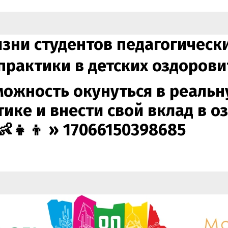
изни студентов педагогичес
рактики в детских оздоровите
зможность окунуться в реаль
ике и внести свой вклад в о
👶👧👦 »
17066150398685