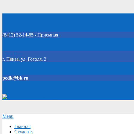
Skip
Добро пожаловать на официальный сайт колледжа!
to
content
(8412) 52-14-65 - Приемная
Click Here
г. Пенза, ул. Гоголя, 3
pedk@bk.ru
Версия для слабовидящих
Secondary
Menu
Navigation
Главная
Menu
Студенту