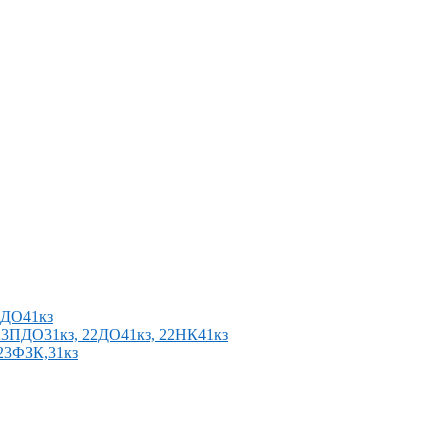
2ПДО41кз
п 23ПДО31кз, 22ДО41кз, 22НК41кз
 23ФЗК,31кз