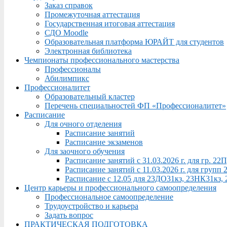
Заказ справок
Промежуточная аттестация
Государственная итоговая аттестация
СДО Moodle
Образовательная платформа ЮРАЙТ для студентов
Электронная библиотека
Чемпионаты профессионального мастерства
Профессионалы
Абилимпикс
Профессионалитет
Образовательный кластер
Перечень специальностей ФП «Профессионалитет»
Расписание
Для очного отделения
Расписание занятий
Расписание экзаменов
Для заочного обучения
Расписание занятий с 31.03.2026 г. для гр. 2
Расписание занятий с 11.03.2026 г. для груп
Расписание с 12.05 для 23ДО31кз, 23НК31кз,
Центр карьеры и профессионального самоопределения
Профессиональное самоопределение
Трудоустройство и карьера
Задать вопрос
ПРАКТИЧЕСКАЯ ПОДГОТОВКА