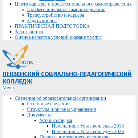
Центр карьеры и профессионального самоопределения
Профессиональное самоопределение
Трудоустройство и карьера
Задать вопрос
ПРАКТИЧЕСКАЯ ПОДГОТОВКА
Задать вопрос
Оценка качества условий оказания услуг
ПЕНЗЕНСКИЙ СОЦИАЛЬНО-ПЕДАГОГИЧЕСКИЙ
КОЛЛЕДЖ
Primary
Menu
Navigation
Сведения об образовательной организации
Menu
Основные сведения
Структура и органы управления
Документы
Устав колледжа
Изменения в Устав колледжа 2018
Изменения в Устав колледжа 2023
Правила внутреннего распорядка