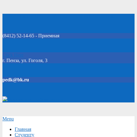
Skip
Добро пожаловать на официальный сайт колледжа!
to
content
(8412) 52-14-65 - Приемная
Click Here
г. Пенза, ул. Гоголя, 3
pedk@bk.ru
Версия для слабовидящих
Secondary
Menu
Navigation
Главная
Menu
Студенту