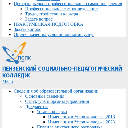
Центр карьеры и профессионального самоопределения
Профессиональное самоопределение
Трудоустройство и карьера
Задать вопрос
ПРАКТИЧЕСКАЯ ПОДГОТОВКА
Задать вопрос
Оценка качества условий оказания услуг
ПЕНЗЕНСКИЙ СОЦИАЛЬНО-ПЕДАГОГИЧЕСКИЙ
КОЛЛЕДЖ
Primary
Menu
Navigation
Сведения об образовательной организации
Menu
Основные сведения
Структура и органы управления
Документы
Устав колледжа
Изменения в Устав колледжа 2018
Изменения в Устав колледжа 2023
Правила внутреннего распорядка