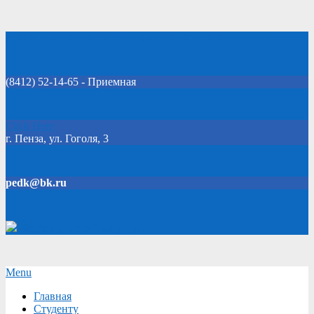
Skip
Добро пожаловать на официальный сайт колледжа!
to
content
(8412) 52-14-65 - Приемная
Click Here
г. Пенза, ул. Гоголя, 3
pedk@bk.ru
Версия для слабовидящих
Secondary
Menu
Navigation
Главная
Menu
Студенту