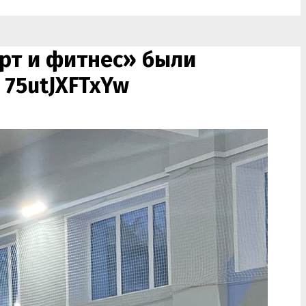
рт и фитнес» были
»
75utJXFTxYw