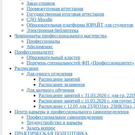
Заказ справок
Промежуточная аттестация
Государственная итоговая аттестация
СДО Moodle
Образовательная платформа ЮРАЙТ для студентов
Электронная библиотека
Чемпионаты профессионального мастерства
Профессионалы
Абилимпикс
Профессионалитет
Образовательный кластер
Перечень специальностей ФП «Профессионалитет»
Расписание
Для очного отделения
Расписание занятий
Расписание экзаменов
Для заочного обучения
Расписание занятий с 31.03.2026 г. для гр. 2
Расписание занятий с 11.03.2026 г. для груп
Расписание с 12.05 для 23ДО31кз, 23НК31кз,
Центр карьеры и профессионального самоопределения
Профессиональное самоопределение
Трудоустройство и карьера
Задать вопрос
ПРАКТИЧЕСКАЯ ПОДГОТОВКА