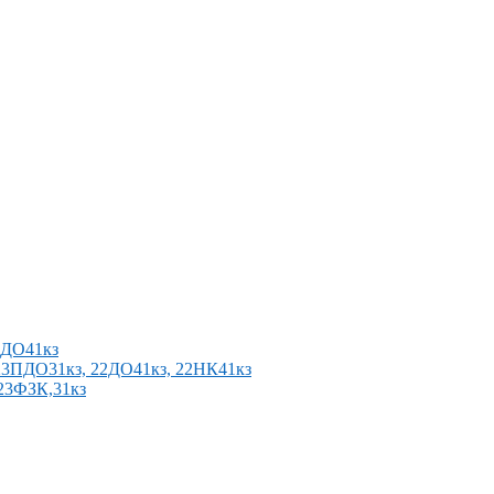
2ПДО41кз
п 23ПДО31кз, 22ДО41кз, 22НК41кз
 23ФЗК,31кз