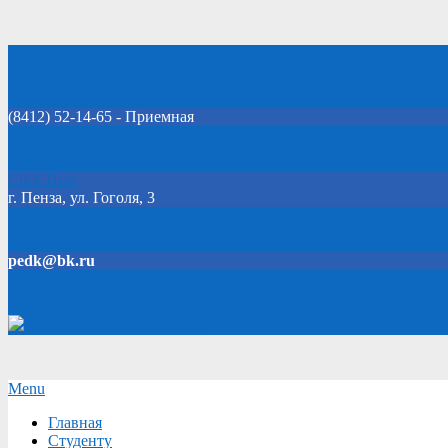
Skip
Добро пожаловать на официальный сайт колледжа!
to
content
(8412) 52-14-65 - Приемная
Click Here
г. Пенза, ул. Гоголя, 3
pedk@bk.ru
Версия для слабовидящих
Secondary
Menu
Navigation
Главная
Menu
Студенту