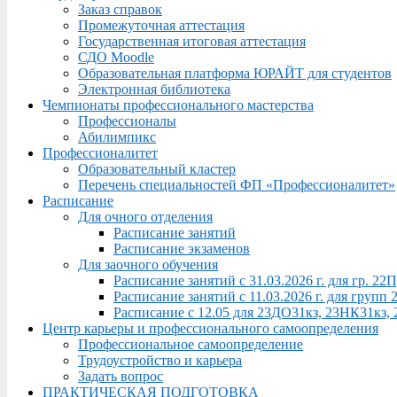
Заказ справок
Промежуточная аттестация
Государственная итоговая аттестация
СДО Moodle
Образовательная платформа ЮРАЙТ для студентов
Электронная библиотека
Чемпионаты профессионального мастерства
Профессионалы
Абилимпикс
Профессионалитет
Образовательный кластер
Перечень специальностей ФП «Профессионалитет»
Расписание
Для очного отделения
Расписание занятий
Расписание экзаменов
Для заочного обучения
Расписание занятий с 31.03.2026 г. для гр. 2
Расписание занятий с 11.03.2026 г. для груп
Расписание с 12.05 для 23ДО31кз, 23НК31кз,
Центр карьеры и профессионального самоопределения
Профессиональное самоопределение
Трудоустройство и карьера
Задать вопрос
ПРАКТИЧЕСКАЯ ПОДГОТОВКА