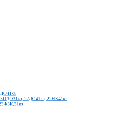
2ПДО41кз
п 23ПДО31кз, 22ДО41кз, 22НК41кз
 23ФЗК,31кз