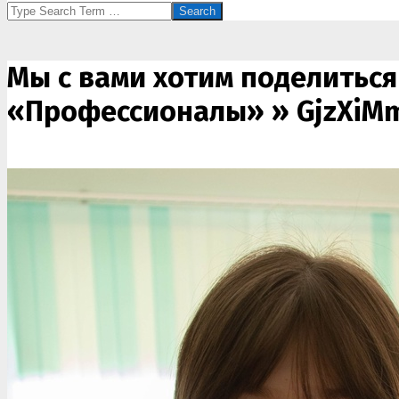
Search
Мы с вами хотим поделитьс
«Профессионалы» »
GjzXiM