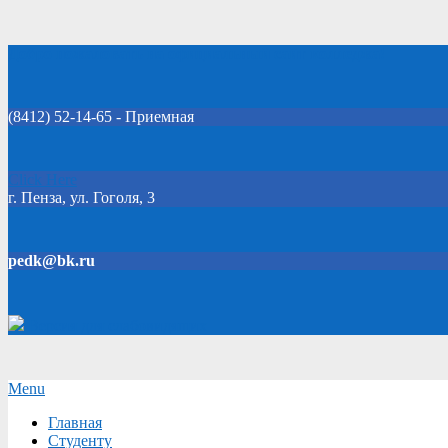
Skip
Добро пожаловать на официальный сайт колледжа!
to
content
(8412) 52-14-65 - Приемная
Click Here
г. Пенза, ул. Гоголя, 3
pedk@bk.ru
Версия для слабовидящих
Secondary
Menu
Navigation
Главная
Menu
Студенту