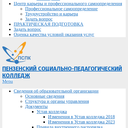
Центр карьеры и профессионального самоопределения
Профессиональное самоопределение
Трудоустройство и карьера
Задать вопрос
ПРАКТИЧЕСКАЯ ПОДГОТОВКА
Задать вопрос
Оценка качества условий оказания услуг
ПЕНЗЕНСКИЙ СОЦИАЛЬНО-ПЕДАГОГИЧЕСКИЙ
КОЛЛЕДЖ
Primary
Menu
Navigation
Сведения об образовательной организации
Menu
Основные сведения
Структура и органы управления
Документы
Устав колледжа
Изменения в Устав колледжа 2018
Изменения в Устав колледжа 2023
Правила внутреннего распорядка