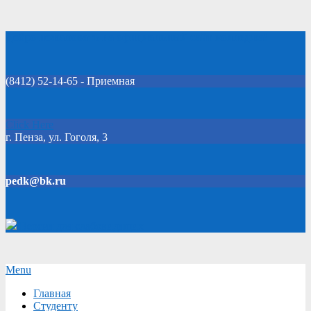
Skip
Добро пожаловать на официальный сайт колледжа!
to
content
(8412) 52-14-65 - Приемная
Click Here
г. Пенза, ул. Гоголя, 3
pedk@bk.ru
Версия для слабовидящих
Secondary
Menu
Navigation
Главная
Menu
Студенту