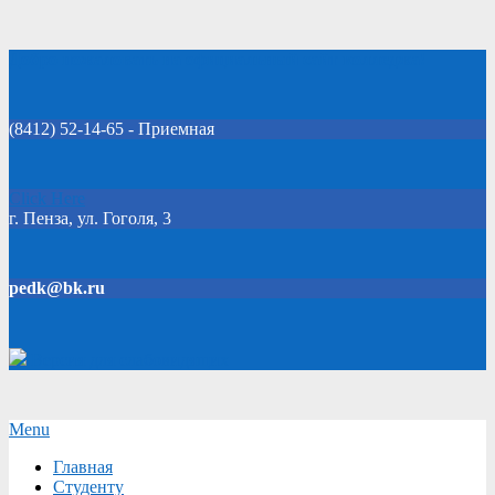
Skip
Добро пожаловать на официальный сайт колледжа!
to
content
(8412) 52-14-65 - Приемная
Click Here
г. Пенза, ул. Гоголя, 3
pedk@bk.ru
Версия для слабовидящих
Secondary
Menu
Navigation
Главная
Menu
Студенту