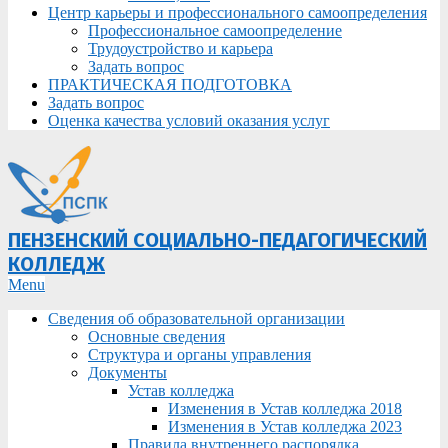
Центр карьеры и профессионального самоопределения
Профессиональное самоопределение
Трудоустройство и карьера
Задать вопрос
ПРАКТИЧЕСКАЯ ПОДГОТОВКА
Задать вопрос
Оценка качества условий оказания услуг
ПЕНЗЕНСКИЙ СОЦИАЛЬНО-ПЕДАГОГИЧЕСКИЙ
КОЛЛЕДЖ
Primary
Menu
Navigation
Сведения об образовательной организации
Menu
Основные сведения
Структура и органы управления
Документы
Устав колледжа
Изменения в Устав колледжа 2018
Изменения в Устав колледжа 2023
Правила внутреннего распорядка