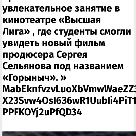
увлекательное занятие в
кинотеатре «Высшая
Лига» , где студенты смогли
увидеть новый фильм
продюсера Сергея
Сельянова под названием
«Горыныч». »
MabEknfvzvLuoXbVmwWaeZZ3
X23Svw4OsI636wR1UubIi4PiT1t
PPFKOYj2uPfQD34