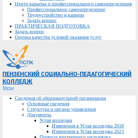
Центр карьеры и профессионального самоопределения
Профессиональное самоопределение
Трудоустройство и карьера
Задать вопрос
ПРАКТИЧЕСКАЯ ПОДГОТОВКА
Задать вопрос
Оценка качества условий оказания услуг
ПЕНЗЕНСКИЙ СОЦИАЛЬНО-ПЕДАГОГИЧЕСКИЙ
КОЛЛЕДЖ
Primary
Menu
Navigation
Сведения об образовательной организации
Menu
Основные сведения
Структура и органы управления
Документы
Устав колледжа
Изменения в Устав колледжа 2018
Изменения в Устав колледжа 2023
Правила внутреннего распорядка