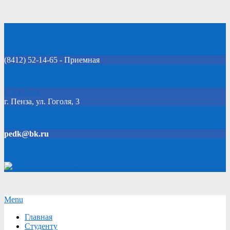
Skip
Добро пожаловать на официальный сайт колледжа!
to
content
(8412) 52-14-65 - Приемная
Click Here
г. Пенза, ул. Гоголя, 3
pedk@bk.ru
Версия для слабовидящих
Secondary
Menu
Navigation
Главная
Menu
Студенту