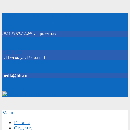
Skip
Добро пожаловать на официальный сайт колледжа!
to
content
(8412) 52-14-65 - Приемная
Click Here
г. Пенза, ул. Гоголя, 3
pedk@bk.ru
Версия для слабовидящих
Secondary
Menu
Navigation
Главная
Menu
Студенту