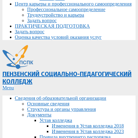
Центр карьеры и профессионального самоопределения
Профессиональное самоопределение
Трудоустройство и карьера
Задать вопрос
ПРАКТИЧЕСКАЯ ПОДГОТОВКА
Задать вопрос
Оценка качества условий оказания услуг
ПЕНЗЕНСКИЙ СОЦИАЛЬНО-ПЕДАГОГИЧЕСКИЙ
КОЛЛЕДЖ
Primary
Menu
Navigation
Сведения об образовательной организации
Menu
Основные сведения
Структура и органы управления
Документы
Устав колледжа
Изменения в Устав колледжа 2018
Изменения в Устав колледжа 2023
Правила внутреннего распорядка