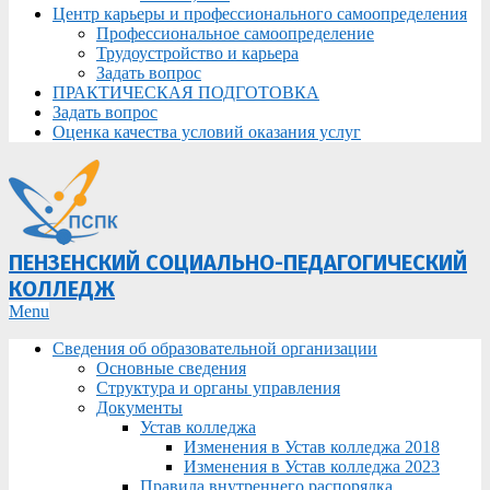
Центр карьеры и профессионального самоопределения
Профессиональное самоопределение
Трудоустройство и карьера
Задать вопрос
ПРАКТИЧЕСКАЯ ПОДГОТОВКА
Задать вопрос
Оценка качества условий оказания услуг
ПЕНЗЕНСКИЙ СОЦИАЛЬНО-ПЕДАГОГИЧЕСКИЙ
КОЛЛЕДЖ
Primary
Menu
Navigation
Сведения об образовательной организации
Menu
Основные сведения
Структура и органы управления
Документы
Устав колледжа
Изменения в Устав колледжа 2018
Изменения в Устав колледжа 2023
Правила внутреннего распорядка