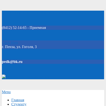
Skip
Добро пожаловать на официальный сайт колледжа!
to
content
(8412) 52-14-65 - Приемная
Click Here
г. Пенза, ул. Гоголя, 3
pedk@bk.ru
Версия для слабовидящих
Secondary
Menu
Navigation
Главная
Menu
Студенту