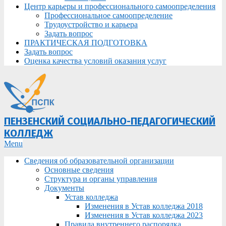
Центр карьеры и профессионального самоопределения
Профессиональное самоопределение
Трудоустройство и карьера
Задать вопрос
ПРАКТИЧЕСКАЯ ПОДГОТОВКА
Задать вопрос
Оценка качества условий оказания услуг
ПЕНЗЕНСКИЙ СОЦИАЛЬНО-ПЕДАГОГИЧЕСКИЙ
КОЛЛЕДЖ
Primary
Menu
Navigation
Сведения об образовательной организации
Menu
Основные сведения
Структура и органы управления
Документы
Устав колледжа
Изменения в Устав колледжа 2018
Изменения в Устав колледжа 2023
Правила внутреннего распорядка