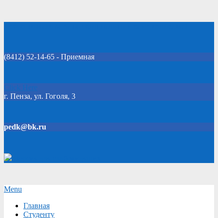
Skip
Добро пожаловать на официальный сайт колледжа!
to
content
(8412) 52-14-65 - Приемная
Click Here
г. Пенза, ул. Гоголя, 3
pedk@bk.ru
Версия для слабовидящих
Secondary
Menu
Navigation
Главная
Menu
Студенту