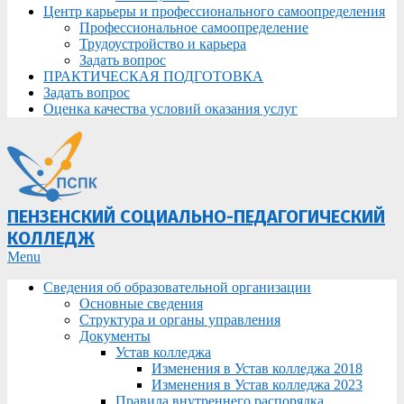
Центр карьеры и профессионального самоопределения
Профессиональное самоопределение
Трудоустройство и карьера
Задать вопрос
ПРАКТИЧЕСКАЯ ПОДГОТОВКА
Задать вопрос
Оценка качества условий оказания услуг
ПЕНЗЕНСКИЙ СОЦИАЛЬНО-ПЕДАГОГИЧЕСКИЙ
КОЛЛЕДЖ
Primary
Menu
Navigation
Сведения об образовательной организации
Menu
Основные сведения
Структура и органы управления
Документы
Устав колледжа
Изменения в Устав колледжа 2018
Изменения в Устав колледжа 2023
Правила внутреннего распорядка