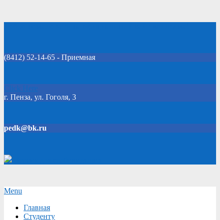
Skip
Добро пожаловать на официальный сайт колледжа!
to
content
(8412) 52-14-65 - Приемная
Click Here
г. Пенза, ул. Гоголя, 3
pedk@bk.ru
Версия для слабовидящих
Secondary
Menu
Navigation
Главная
Menu
Студенту