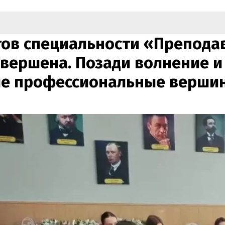
тов специальности «Препода
вершена. Позади волнение 
ые профессиональные вершин