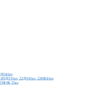
2ПДО41кз
п 23ПДО31кз, 22ДО41кз, 22НК41кз
 23ФЗК,31кз