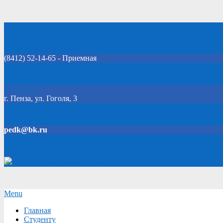
Skip
Добро пожаловать на официальный сайт колледжа!
to
content
(8412) 52-14-65 - Приемная
Click Here
г. Пенза, ул. Гоголя, 3
pedk@bk.ru
Версия для слабовидящих
Secondary
Menu
Navigation
Главная
Menu
Студенту