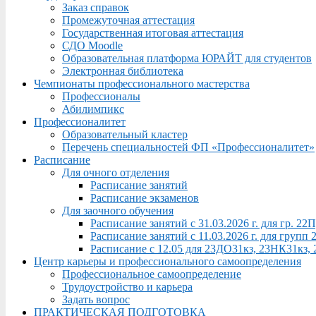
Заказ справок
Промежуточная аттестация
Государственная итоговая аттестация
СДО Moodle
Образовательная платформа ЮРАЙТ для студентов
Электронная библиотека
Чемпионаты профессионального мастерства
Профессионалы
Абилимпикс
Профессионалитет
Образовательный кластер
Перечень специальностей ФП «Профессионалитет»
Расписание
Для очного отделения
Расписание занятий
Расписание экзаменов
Для заочного обучения
Расписание занятий с 31.03.2026 г. для гр. 2
Расписание занятий с 11.03.2026 г. для груп
Расписание с 12.05 для 23ДО31кз, 23НК31кз,
Центр карьеры и профессионального самоопределения
Профессиональное самоопределение
Трудоустройство и карьера
Задать вопрос
ПРАКТИЧЕСКАЯ ПОДГОТОВКА