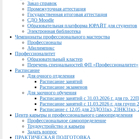
Заказ справок
Промежуточная аттестация
Государственная итоговая аттестация
СДО Moodle
Образовательная платформа ЮРАЙТ для студентов
Электронная библиотека
Чемпионаты профессионального мастерства
Профессионалы
Абилимпикс
Профессионалитет
Образовательный кластер
Перечень специальностей ФП «Профессионалитет»
Расписание
Для очного отделения
Расписание занятий
Расписание экзаменов
Для заочного обучения
Расписание занятий с 31.03.2026 г. для гр. 2
Расписание занятий с 11.03.2026 г. для груп
Расписание с 12.05 для 23ДО31кз, 23НК31кз,
Центр карьеры и профессионального самоопределения
Профессиональное самоопределение
Трудоустройство и карьера
Задать вопрос
ПРАКТИЧЕСКАЯ ПОДГОТОВКА