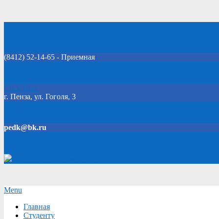
Skip
Добро пожаловать на официальный сайт колледжа!
to
content
(8412) 52-14-65 - Приемная
Click Here
г. Пенза, ул. Гоголя, 3
pedk@bk.ru
Версия для слабовидящих
Secondary
Menu
Navigation
Главная
Menu
Студенту