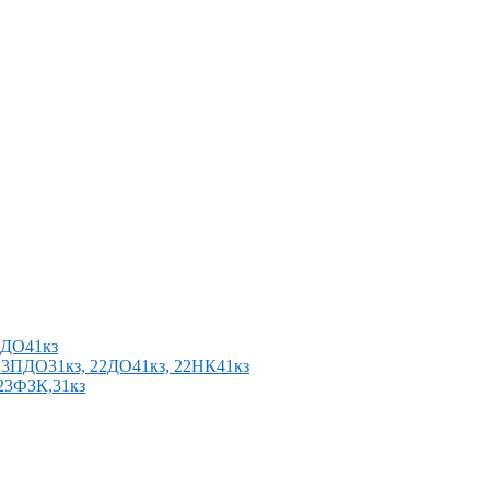
2ПДО41кз
п 23ПДО31кз, 22ДО41кз, 22НК41кз
 23ФЗК,31кз