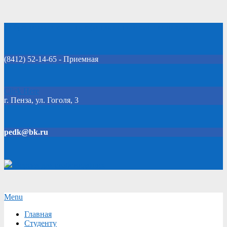
Skip
Добро пожаловать на официальный сайт колледжа!
to
content
(8412) 52-14-65 - Приемная
Click Here
г. Пенза, ул. Гоголя, 3
pedk@bk.ru
Версия для слабовидящих
Secondary
Menu
Navigation
Главная
Menu
Студенту