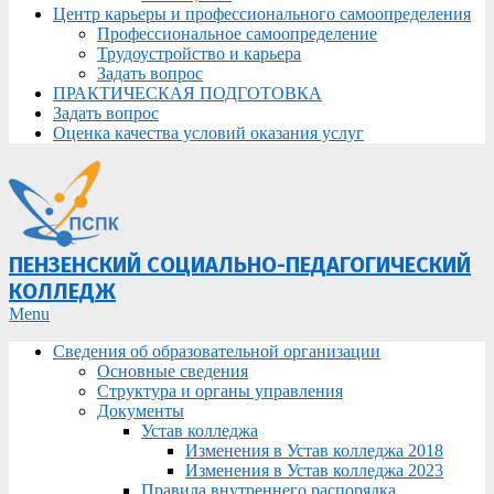
Центр карьеры и профессионального самоопределения
Профессиональное самоопределение
Трудоустройство и карьера
Задать вопрос
ПРАКТИЧЕСКАЯ ПОДГОТОВКА
Задать вопрос
Оценка качества условий оказания услуг
ПЕНЗЕНСКИЙ СОЦИАЛЬНО-ПЕДАГОГИЧЕСКИЙ
КОЛЛЕДЖ
Primary
Menu
Navigation
Сведения об образовательной организации
Menu
Основные сведения
Структура и органы управления
Документы
Устав колледжа
Изменения в Устав колледжа 2018
Изменения в Устав колледжа 2023
Правила внутреннего распорядка