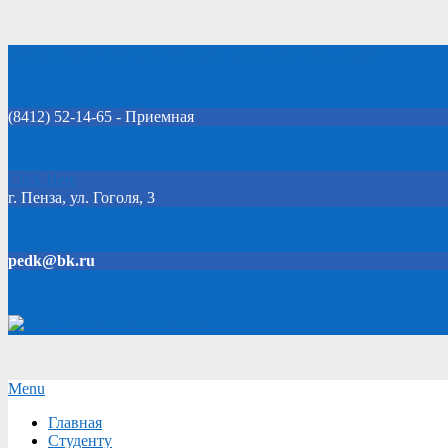
Skip
Добро пожаловать на официальный сайт колледжа!
to
content
(8412) 52-14-65 - Приемная
Click Here
г. Пенза, ул. Гоголя, 3
pedk@bk.ru
Версия для слабовидящих
Secondary
Menu
Navigation
Главная
Menu
Студенту