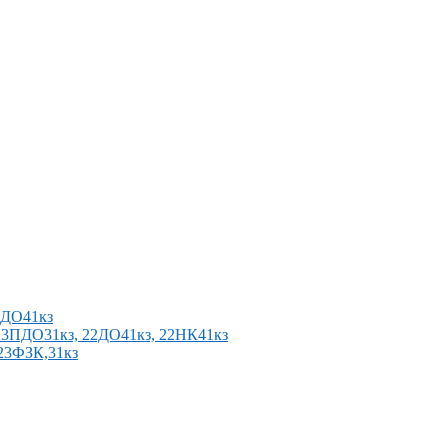
2ПДО41кз
п 23ПДО31кз, 22ДО41кз, 22НК41кз
 23ФЗК,31кз