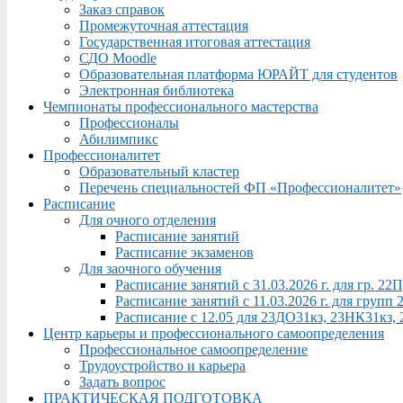
Заказ справок
Промежуточная аттестация
Государственная итоговая аттестация
СДО Moodle
Образовательная платформа ЮРАЙТ для студентов
Электронная библиотека
Чемпионаты профессионального мастерства
Профессионалы
Абилимпикс
Профессионалитет
Образовательный кластер
Перечень специальностей ФП «Профессионалитет»
Расписание
Для очного отделения
Расписание занятий
Расписание экзаменов
Для заочного обучения
Расписание занятий с 31.03.2026 г. для гр. 2
Расписание занятий с 11.03.2026 г. для груп
Расписание с 12.05 для 23ДО31кз, 23НК31кз,
Центр карьеры и профессионального самоопределения
Профессиональное самоопределение
Трудоустройство и карьера
Задать вопрос
ПРАКТИЧЕСКАЯ ПОДГОТОВКА