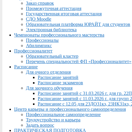
Заказ справок
Промежуточная аттестация
Государственная итоговая аттестация
СДО Moodle
Образовательная платформа ЮРАЙТ для студентов
Электронная библиотека
Чемпионаты профессионального мастерства
Профессионалы
Абилимпикс
Профессионалитет
Образовательный кластер
Перечень специальностей ФП «Профессионалитет»
Расписание
Для очного отделения
Расписание занятий
Расписание экзаменов
Для заочного обучения
Расписание занятий с 31.03.2026 г. для гр. 2
Расписание занятий с 11.03.2026 г. для груп
Расписание с 12.05 для 23ДО31кз, 23НК31кз,
Центр карьеры и профессионального самоопределения
Профессиональное самоопределение
Трудоустройство и карьера
Задать вопрос
ПРАКТИЧЕСКАЯ ПОДГОТОВКА