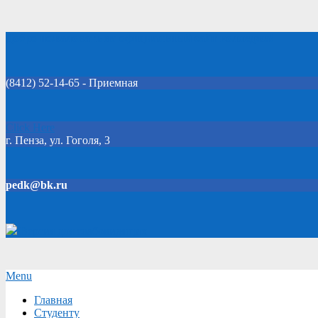
Skip
Добро пожаловать на официальный сайт колледжа!
to
content
(8412) 52-14-65 - Приемная
Click Here
г. Пенза, ул. Гоголя, 3
pedk@bk.ru
Версия для слабовидящих
Secondary
Menu
Navigation
Главная
Menu
Студенту