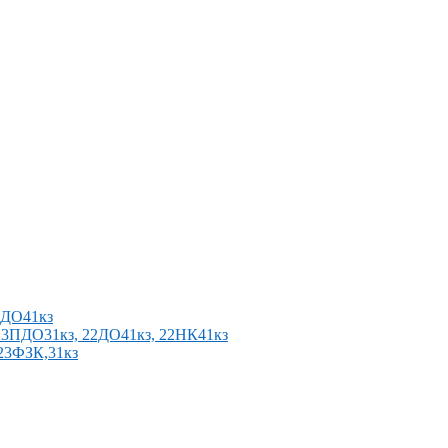
2ПДО41кз
п 23ПДО31кз, 22ДО41кз, 22НК41кз
 23ФЗК,31кз