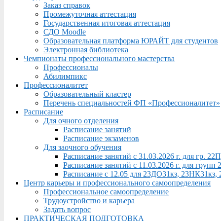
Заказ справок
Промежуточная аттестация
Государственная итоговая аттестация
СДО Moodle
Образовательная платформа ЮРАЙТ для студентов
Электронная библиотека
Чемпионаты профессионального мастерства
Профессионалы
Абилимпикс
Профессионалитет
Образовательный кластер
Перечень специальностей ФП «Профессионалитет»
Расписание
Для очного отделения
Расписание занятий
Расписание экзаменов
Для заочного обучения
Расписание занятий с 31.03.2026 г. для гр. 2
Расписание занятий с 11.03.2026 г. для груп
Расписание с 12.05 для 23ДО31кз, 23НК31кз,
Центр карьеры и профессионального самоопределения
Профессиональное самоопределение
Трудоустройство и карьера
Задать вопрос
ПРАКТИЧЕСКАЯ ПОДГОТОВКА