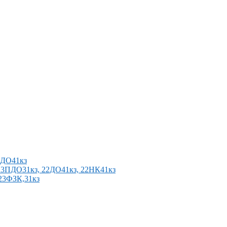
2ПДО41кз
п 23ПДО31кз, 22ДО41кз, 22НК41кз
 23ФЗК,31кз