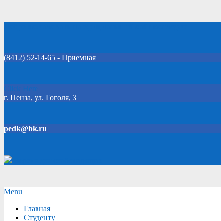
Skip
Добро пожаловать на официальный сайт колледжа!
to
content
(8412) 52-14-65 - Приемная
Click Here
г. Пенза, ул. Гоголя, 3
pedk@bk.ru
Версия для слабовидящих
Secondary
Menu
Navigation
Главная
Menu
Студенту