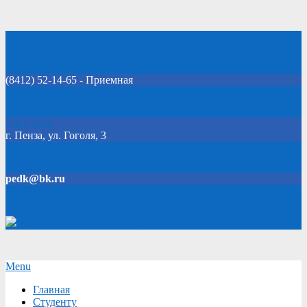
Skip
Добро пожаловать на официальный сайт колледжа!
to
content
(8412) 52-14-65 - Приемная
Click Here
г. Пенза, ул. Гоголя, 3
pedk@bk.ru
Версия для слабовидящих
Secondary
Menu
Navigation
Главная
Menu
Студенту