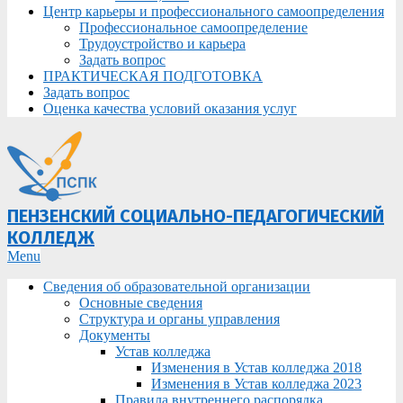
Центр карьеры и профессионального самоопределения
Профессиональное самоопределение
Трудоустройство и карьера
Задать вопрос
ПРАКТИЧЕСКАЯ ПОДГОТОВКА
Задать вопрос
Оценка качества условий оказания услуг
ПЕНЗЕНСКИЙ СОЦИАЛЬНО-ПЕДАГОГИЧЕСКИЙ
КОЛЛЕДЖ
Primary
Menu
Navigation
Сведения об образовательной организации
Menu
Основные сведения
Структура и органы управления
Документы
Устав колледжа
Изменения в Устав колледжа 2018
Изменения в Устав колледжа 2023
Правила внутреннего распорядка