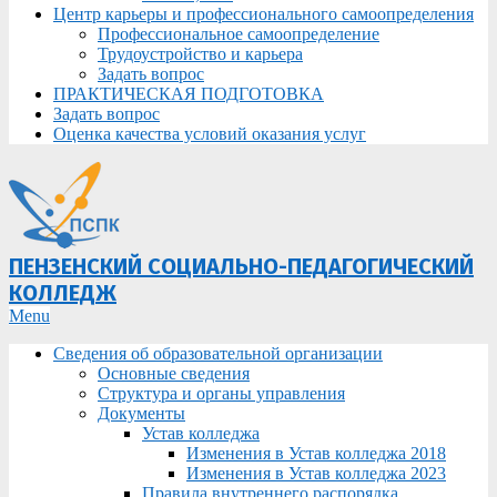
Центр карьеры и профессионального самоопределения
Профессиональное самоопределение
Трудоустройство и карьера
Задать вопрос
ПРАКТИЧЕСКАЯ ПОДГОТОВКА
Задать вопрос
Оценка качества условий оказания услуг
ПЕНЗЕНСКИЙ СОЦИАЛЬНО-ПЕДАГОГИЧЕСКИЙ
КОЛЛЕДЖ
Primary
Menu
Navigation
Сведения об образовательной организации
Menu
Основные сведения
Структура и органы управления
Документы
Устав колледжа
Изменения в Устав колледжа 2018
Изменения в Устав колледжа 2023
Правила внутреннего распорядка