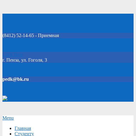
Skip
Добро пожаловать на официальный сайт колледжа!
to
content
(8412) 52-14-65 - Приемная
Click Here
г. Пенза, ул. Гоголя, 3
pedk@bk.ru
Версия для слабовидящих
Secondary
Menu
Navigation
Главная
Menu
Студенту