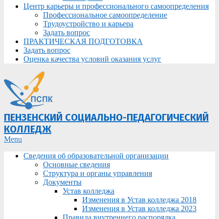
Центр карьеры и профессионального самоопределения
Профессиональное самоопределение
Трудоустройство и карьера
Задать вопрос
ПРАКТИЧЕСКАЯ ПОДГОТОВКА
Задать вопрос
Оценка качества условий оказания услуг
ПЕНЗЕНСКИЙ СОЦИАЛЬНО-ПЕДАГОГИЧЕСКИЙ
КОЛЛЕДЖ
Primary
Menu
Navigation
Сведения об образовательной организации
Menu
Основные сведения
Структура и органы управления
Документы
Устав колледжа
Изменения в Устав колледжа 2018
Изменения в Устав колледжа 2023
Правила внутреннего распорядка