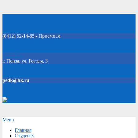
Skip
Добро пожаловать на официальный сайт колледжа!
to
content
(8412) 52-14-65 - Приемная
Click Here
г. Пенза, ул. Гоголя, 3
pedk@bk.ru
Версия для слабовидящих
Secondary
Menu
Navigation
Главная
Menu
Студенту