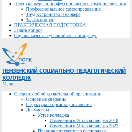
Центр карьеры и профессионального самоопределения
Профессиональное самоопределение
Трудоустройство и карьера
Задать вопрос
ПРАКТИЧЕСКАЯ ПОДГОТОВКА
Задать вопрос
Оценка качества условий оказания услуг
ПЕНЗЕНСКИЙ СОЦИАЛЬНО-ПЕДАГОГИЧЕСКИЙ
КОЛЛЕДЖ
Primary
Menu
Navigation
Сведения об образовательной организации
Menu
Основные сведения
Структура и органы управления
Документы
Устав колледжа
Изменения в Устав колледжа 2018
Изменения в Устав колледжа 2023
Правила внутреннего распорядка