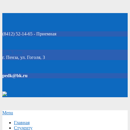
Skip
Добро пожаловать на официальный сайт колледжа!
to
content
(8412) 52-14-65 - Приемная
Click Here
г. Пенза, ул. Гоголя, 3
pedk@bk.ru
Версия для слабовидящих
Secondary
Menu
Navigation
Главная
Menu
Студенту