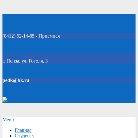
Skip
Добро пожаловать на официальный сайт колледжа!
to
content
(8412) 52-14-65 - Приемная
Click Here
г. Пенза, ул. Гоголя, 3
pedk@bk.ru
Версия для слабовидящих
Secondary
Menu
Navigation
Главная
Menu
Студенту