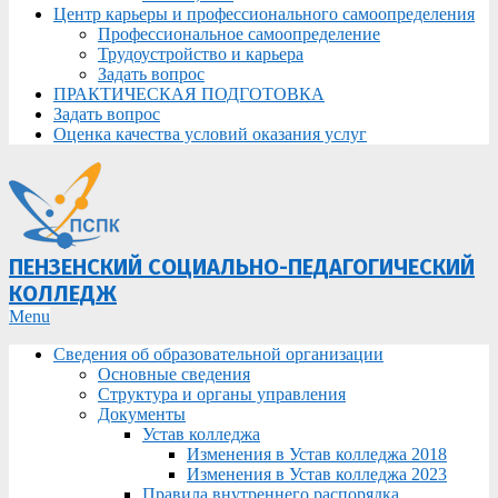
Центр карьеры и профессионального самоопределения
Профессиональное самоопределение
Трудоустройство и карьера
Задать вопрос
ПРАКТИЧЕСКАЯ ПОДГОТОВКА
Задать вопрос
Оценка качества условий оказания услуг
ПЕНЗЕНСКИЙ СОЦИАЛЬНО-ПЕДАГОГИЧЕСКИЙ
КОЛЛЕДЖ
Primary
Menu
Navigation
Сведения об образовательной организации
Menu
Основные сведения
Структура и органы управления
Документы
Устав колледжа
Изменения в Устав колледжа 2018
Изменения в Устав колледжа 2023
Правила внутреннего распорядка