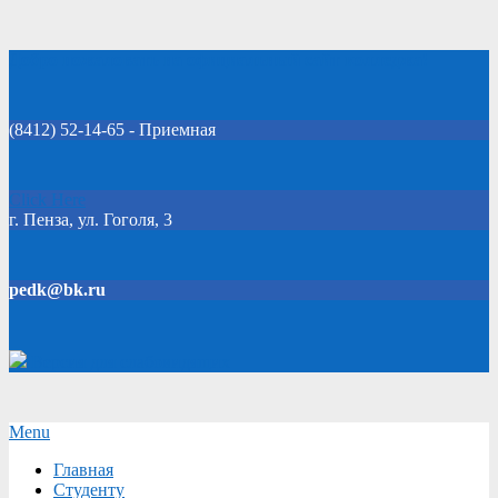
Skip
Добро пожаловать на официальный сайт колледжа!
to
content
(8412) 52-14-65 - Приемная
Click Here
г. Пенза, ул. Гоголя, 3
pedk@bk.ru
Версия для слабовидящих
Secondary
Menu
Navigation
Главная
Menu
Студенту