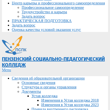
Центр карьеры и профессионального самоопределения
Профессиональное самоопределение
Трудоустройство и карьера
Задать вопрос
ПРАКТИЧЕСКАЯ ПОДГОТОВКА
Задать вопрос
Оценка качества условий оказания услуг
ПЕНЗЕНСКИЙ СОЦИАЛЬНО-ПЕДАГОГИЧЕСКИЙ
КОЛЛЕДЖ
Primary
Menu
Navigation
Сведения об образовательной организации
Menu
Основные сведения
Структура и органы управления
Документы
Устав колледжа
Изменения в Устав колледжа 2018
Изменения в Устав колледжа 2023
Правила внутреннего распорядка