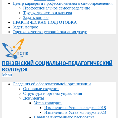
Центр карьеры и профессионального самоопределения
Профессиональное самоопределение
Трудоустройство и карьера
Задать вопрос
ПРАКТИЧЕСКАЯ ПОДГОТОВКА
Задать вопрос
Оценка качества условий оказания услуг
ПЕНЗЕНСКИЙ СОЦИАЛЬНО-ПЕДАГОГИЧЕСКИЙ
КОЛЛЕДЖ
Primary
Menu
Navigation
Сведения об образовательной организации
Menu
Основные сведения
Структура и органы управления
Документы
Устав колледжа
Изменения в Устав колледжа 2018
Изменения в Устав колледжа 2023
Правила внутреннего распорядка