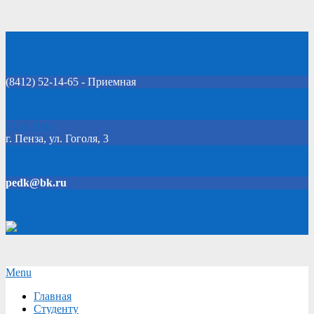
Skip
Добро пожаловать на официальный сайт колледжа!
to
content
(8412) 52-14-65 - Приемная
Click Here
г. Пенза, ул. Гоголя, 3
pedk@bk.ru
Версия для слабовидящих
Secondary
Menu
Navigation
Главная
Menu
Студенту