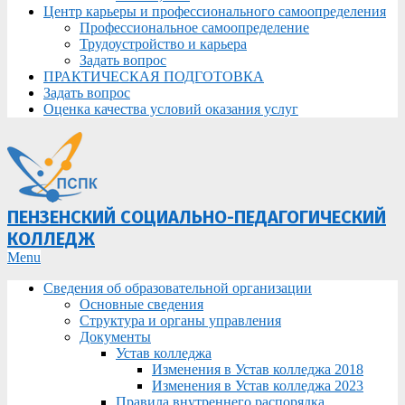
Центр карьеры и профессионального самоопределения
Профессиональное самоопределение
Трудоустройство и карьера
Задать вопрос
ПРАКТИЧЕСКАЯ ПОДГОТОВКА
Задать вопрос
Оценка качества условий оказания услуг
ПЕНЗЕНСКИЙ СОЦИАЛЬНО-ПЕДАГОГИЧЕСКИЙ
КОЛЛЕДЖ
Primary
Menu
Navigation
Сведения об образовательной организации
Menu
Основные сведения
Структура и органы управления
Документы
Устав колледжа
Изменения в Устав колледжа 2018
Изменения в Устав колледжа 2023
Правила внутреннего распорядка