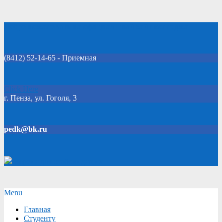
Skip
Добро пожаловать на официальный сайт колледжа!
to
content
(8412) 52-14-65 - Приемная
Click Here
г. Пенза, ул. Гоголя, 3
pedk@bk.ru
Версия для слабовидящих
Secondary
Menu
Navigation
Главная
Menu
Студенту