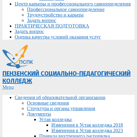
Центр карьеры и профессионального самоопределения
Профессиональное самоопределение
Трудоустройство и карьера
Задать вопрос
ПРАКТИЧЕСКАЯ ПОДГОТОВКА
Задать вопрос
Оценка качества условий оказания услуг
ПЕНЗЕНСКИЙ СОЦИАЛЬНО-ПЕДАГОГИЧЕСКИЙ
КОЛЛЕДЖ
Primary
Menu
Navigation
Сведения об образовательной организации
Menu
Основные сведения
Структура и органы управления
Документы
Устав колледжа
Изменения в Устав колледжа 2018
Изменения в Устав колледжа 2023
Правила внутреннего распорядка