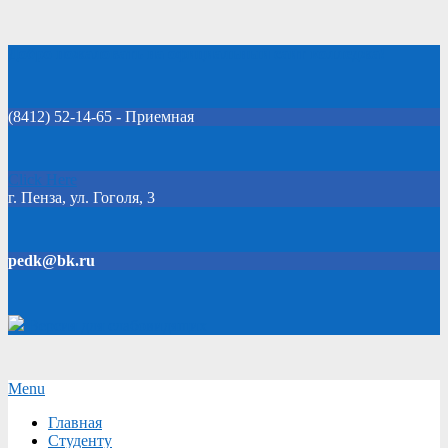
Skip
Добро пожаловать на официальный сайт колледжа!
to
content
(8412) 52-14-65 - Приемная
Click Here
г. Пенза, ул. Гоголя, 3
pedk@bk.ru
Версия для слабовидящих
Secondary
Menu
Navigation
Главная
Menu
Студенту