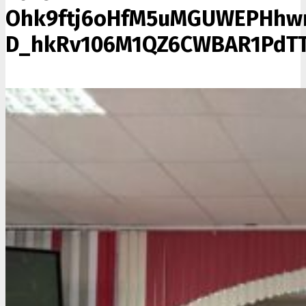
Ohk9ftj6oHfM5uMGUWEPHhwm
D_hkRv106M1QZ6CWBAR1PdTT