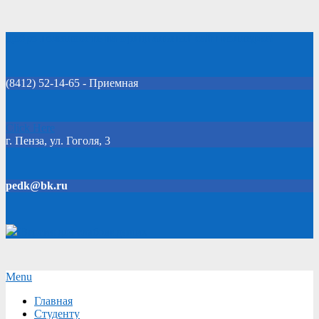
Skip
Добро пожаловать на официальный сайт колледжа!
to
content
(8412) 52-14-65 - Приемная
Click Here
г. Пенза, ул. Гоголя, 3
pedk@bk.ru
Версия для слабовидящих
Secondary
Menu
Navigation
Главная
Menu
Студенту