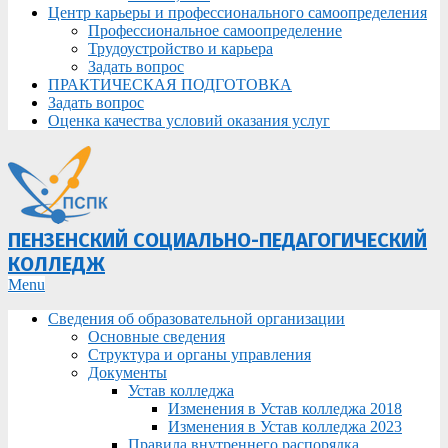
Центр карьеры и профессионального самоопределения
Профессиональное самоопределение
Трудоустройство и карьера
Задать вопрос
ПРАКТИЧЕСКАЯ ПОДГОТОВКА
Задать вопрос
Оценка качества условий оказания услуг
ПЕНЗЕНСКИЙ СОЦИАЛЬНО-ПЕДАГОГИЧЕСКИЙ
КОЛЛЕДЖ
Primary
Menu
Navigation
Сведения об образовательной организации
Menu
Основные сведения
Структура и органы управления
Документы
Устав колледжа
Изменения в Устав колледжа 2018
Изменения в Устав колледжа 2023
Правила внутреннего распорядка