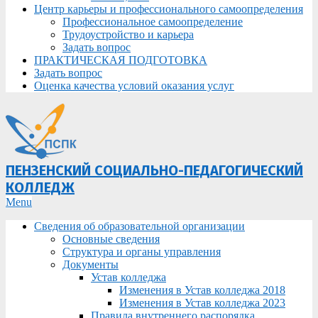
Центр карьеры и профессионального самоопределения
Профессиональное самоопределение
Трудоустройство и карьера
Задать вопрос
ПРАКТИЧЕСКАЯ ПОДГОТОВКА
Задать вопрос
Оценка качества условий оказания услуг
ПЕНЗЕНСКИЙ СОЦИАЛЬНО-ПЕДАГОГИЧЕСКИЙ
КОЛЛЕДЖ
Primary
Menu
Navigation
Сведения об образовательной организации
Menu
Основные сведения
Структура и органы управления
Документы
Устав колледжа
Изменения в Устав колледжа 2018
Изменения в Устав колледжа 2023
Правила внутреннего распорядка