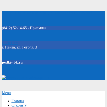
Skip
Добро пожаловать на официальный сайт колледжа!
to
content
(8412) 52-14-65 - Приемная
Click Here
г. Пенза, ул. Гоголя, 3
pedk@bk.ru
Версия для слабовидящих
Secondary
Menu
Navigation
Главная
Menu
Студенту