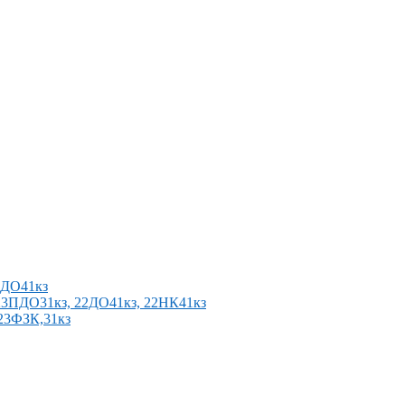
2ПДО41кз
п 23ПДО31кз, 22ДО41кз, 22НК41кз
 23ФЗК,31кз