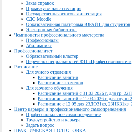
Заказ справок
Промежуточная аттестация
Государственная итоговая аттестация
СДО Moodle
Образовательная платформа ЮРАЙТ для студентов
Электронная библиотека
Чемпионаты профессионального мастерства
Профессионалы
Абилимпикс
Профессионалитет
Образовательный кластер
Перечень специальностей ФП «Профессионалитет»
Расписание
Для очного отделения
Расписание занятий
Расписание экзаменов
Для заочного обучения
Расписание занятий с 31.03.2026 г. для гр. 2
Расписание занятий с 11.03.2026 г. для груп
Расписание с 12.05 для 23ДО31кз, 23НК31кз,
Центр карьеры и профессионального самоопределения
Профессиональное самоопределение
Трудоустройство и карьера
Задать вопрос
ПРАКТИЧЕСКАЯ ПОДГОТОВКА