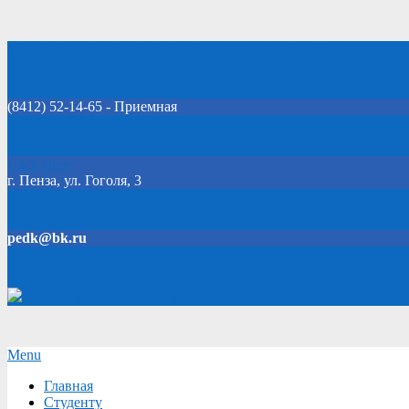
Skip
Добро пожаловать на официальный сайт колледжа!
to
content
(8412) 52-14-65 - Приемная
Click Here
г. Пенза, ул. Гоголя, 3
pedk@bk.ru
Версия для слабовидящих
Secondary
Menu
Navigation
Главная
Menu
Студенту