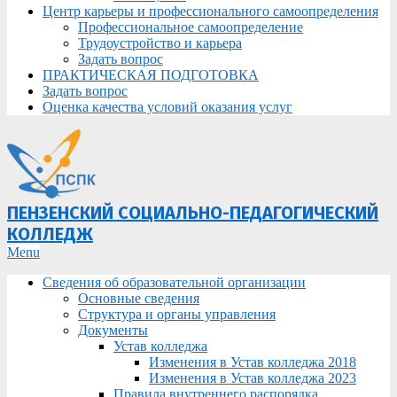
Центр карьеры и профессионального самоопределения
Профессиональное самоопределение
Трудоустройство и карьера
Задать вопрос
ПРАКТИЧЕСКАЯ ПОДГОТОВКА
Задать вопрос
Оценка качества условий оказания услуг
ПЕНЗЕНСКИЙ СОЦИАЛЬНО-ПЕДАГОГИЧЕСКИЙ
КОЛЛЕДЖ
Primary
Menu
Navigation
Сведения об образовательной организации
Menu
Основные сведения
Структура и органы управления
Документы
Устав колледжа
Изменения в Устав колледжа 2018
Изменения в Устав колледжа 2023
Правила внутреннего распорядка