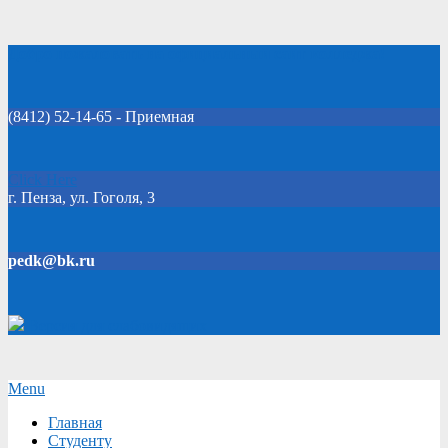
Skip
Добро пожаловать на официальный сайт колледжа!
to
content
(8412) 52-14-65 - Приемная
Click Here
г. Пенза, ул. Гоголя, 3
pedk@bk.ru
Версия для слабовидящих
Secondary
Menu
Navigation
Главная
Menu
Студенту