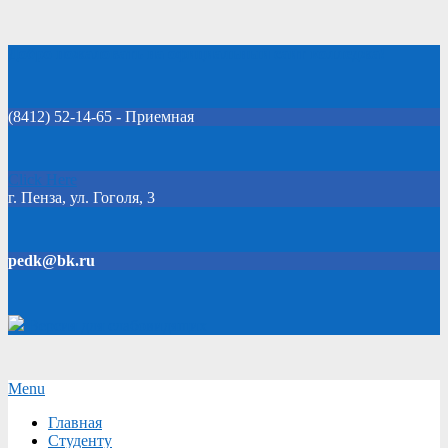
Skip
Добро пожаловать на официальный сайт колледжа!
to
content
(8412) 52-14-65 - Приемная
Click Here
г. Пенза, ул. Гоголя, 3
pedk@bk.ru
Версия для слабовидящих
Secondary
Menu
Navigation
Главная
Menu
Студенту