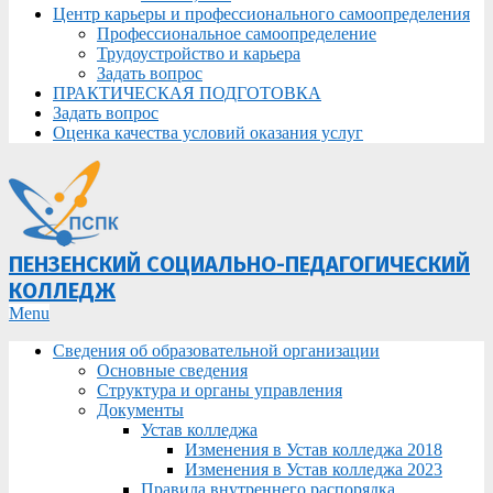
Центр карьеры и профессионального самоопределения
Профессиональное самоопределение
Трудоустройство и карьера
Задать вопрос
ПРАКТИЧЕСКАЯ ПОДГОТОВКА
Задать вопрос
Оценка качества условий оказания услуг
ПЕНЗЕНСКИЙ СОЦИАЛЬНО-ПЕДАГОГИЧЕСКИЙ
КОЛЛЕДЖ
Primary
Menu
Navigation
Сведения об образовательной организации
Menu
Основные сведения
Структура и органы управления
Документы
Устав колледжа
Изменения в Устав колледжа 2018
Изменения в Устав колледжа 2023
Правила внутреннего распорядка