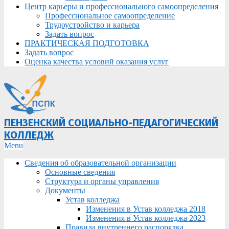
Центр карьеры и профессионального самоопределения
Профессиональное самоопределение
Трудоустройство и карьера
Задать вопрос
ПРАКТИЧЕСКАЯ ПОДГОТОВКА
Задать вопрос
Оценка качества условий оказания услуг
ПЕНЗЕНСКИЙ СОЦИАЛЬНО-ПЕДАГОГИЧЕСКИЙ
КОЛЛЕДЖ
Primary
Menu
Navigation
Сведения об образовательной организации
Menu
Основные сведения
Структура и органы управления
Документы
Устав колледжа
Изменения в Устав колледжа 2018
Изменения в Устав колледжа 2023
Правила внутреннего распорядка