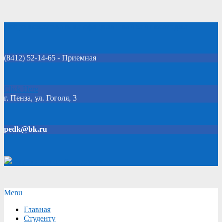
Skip
Добро пожаловать на официальный сайт колледжа!
to
content
(8412) 52-14-65 - Приемная
Click Here
г. Пенза, ул. Гоголя, 3
pedk@bk.ru
Версия для слабовидящих
Secondary
Menu
Navigation
Главная
Menu
Студенту