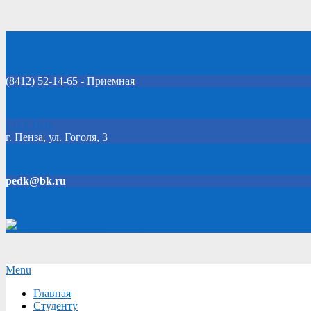
Skip
Добро пожаловать на официальный сайт колледжа!
to
content
(8412) 52-14-65 - Приемная
Click Here
г. Пенза, ул. Гоголя, 3
pedk@bk.ru
Версия для слабовидящих
Secondary
Menu
Navigation
Главная
Menu
Студенту