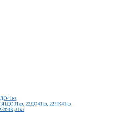
2ПДО41кз
п 23ПДО31кз, 22ДО41кз, 22НК41кз
 23ФЗК,31кз