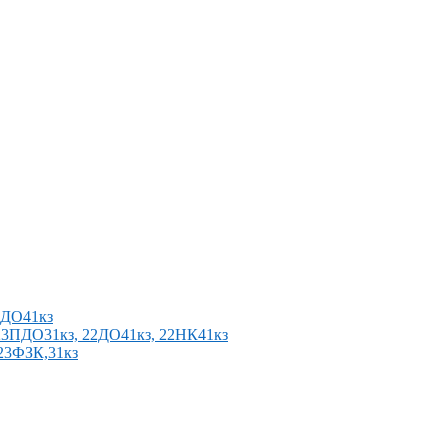
2ПДО41кз
п 23ПДО31кз, 22ДО41кз, 22НК41кз
 23ФЗК,31кз