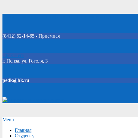
Skip
Добро пожаловать на официальный сайт колледжа!
to
content
(8412) 52-14-65 - Приемная
Click Here
г. Пенза, ул. Гоголя, 3
pedk@bk.ru
Версия для слабовидящих
Secondary
Menu
Navigation
Главная
Menu
Студенту