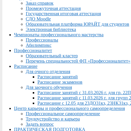
Заказ справок
Промежуточная аттестация
Государственная итоговая аттестация
СДО Moodle
Образовательная платформа ЮРАЙТ для студентов
Электронная библиотека
Чемпионаты профессионального мастерства
Профессионалы
Абилимпикс
Профессионалитет
Образовательный кластер
Перечень специальностей ФП «Профессионалитет»
Расписание
Для очного отделения
Расписание занятий
Расписание экзаменов
Для заочного обучения
Расписание занятий с 31.03.2026 г. для гр. 2
Расписание занятий с 11.03.2026 г. для груп
Расписание с 12.05 для 23ДО31кз, 23НК31кз,
Центр карьеры и профессионального самоопределения
Профессиональное самоопределение
Трудоустройство и карьера
Задать вопрос
ПРАКТИЧЕСКАЯ ПОДГОТОВКА