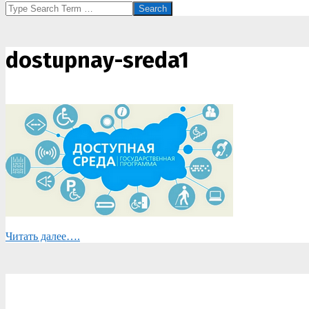
Search
dostupnay-sreda1
Читать далее….
2020-
02-
07