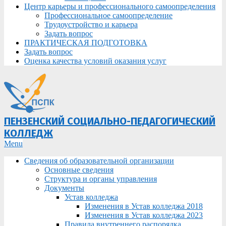
Центр карьеры и профессионального самоопределения
Профессиональное самоопределение
Трудоустройство и карьера
Задать вопрос
ПРАКТИЧЕСКАЯ ПОДГОТОВКА
Задать вопрос
Оценка качества условий оказания услуг
ПЕНЗЕНСКИЙ СОЦИАЛЬНО-ПЕДАГОГИЧЕСКИЙ
КОЛЛЕДЖ
Primary
Menu
Navigation
Сведения об образовательной организации
Menu
Основные сведения
Структура и органы управления
Документы
Устав колледжа
Изменения в Устав колледжа 2018
Изменения в Устав колледжа 2023
Правила внутреннего распорядка