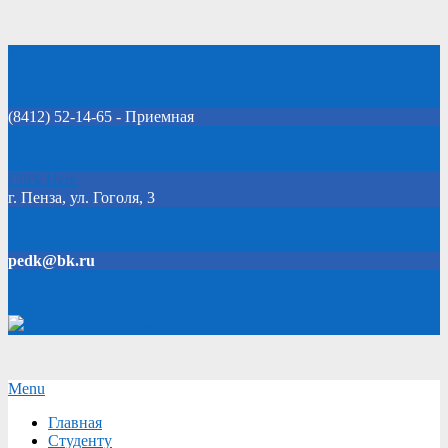
Skip
Добро пожаловать на официальный сайт колледжа!
to
content
(8412) 52-14-65 - Приемная
Click Here
г. Пенза, ул. Гоголя, 3
pedk@bk.ru
Версия для слабовидящих
Secondary
Menu
Navigation
Главная
Menu
Студенту