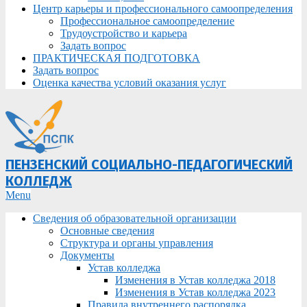
Центр карьеры и профессионального самоопределения
Профессиональное самоопределение
Трудоустройство и карьера
Задать вопрос
ПРАКТИЧЕСКАЯ ПОДГОТОВКА
Задать вопрос
Оценка качества условий оказания услуг
ПЕНЗЕНСКИЙ СОЦИАЛЬНО-ПЕДАГОГИЧЕСКИЙ
КОЛЛЕДЖ
Primary
Menu
Navigation
Сведения об образовательной организации
Menu
Основные сведения
Структура и органы управления
Документы
Устав колледжа
Изменения в Устав колледжа 2018
Изменения в Устав колледжа 2023
Правила внутреннего распорядка