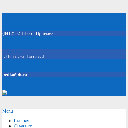
Skip
Добро пожаловать на официальный сайт колледжа!
to
content
(8412) 52-14-65 - Приемная
Click Here
г. Пенза, ул. Гоголя, 3
pedk@bk.ru
Версия для слабовидящих
Secondary
Menu
Navigation
Главная
Menu
Студенту