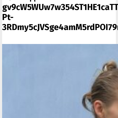
gv9cW5WUw7w354ST1HE1caTT
Pt-
3RDmy5cJVSge4amM5rdPOI79