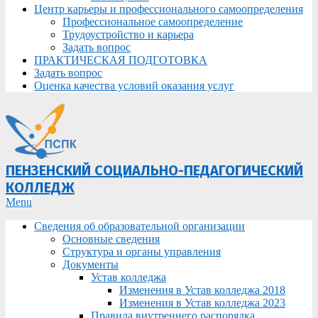
Центр карьеры и профессионального самоопределения
Профессиональное самоопределение
Трудоустройство и карьера
Задать вопрос
ПРАКТИЧЕСКАЯ ПОДГОТОВКА
Задать вопрос
Оценка качества условий оказания услуг
ПЕНЗЕНСКИЙ СОЦИАЛЬНО-ПЕДАГОГИЧЕСКИЙ
КОЛЛЕДЖ
Primary
Menu
Navigation
Сведения об образовательной организации
Menu
Основные сведения
Структура и органы управления
Документы
Устав колледжа
Изменения в Устав колледжа 2018
Изменения в Устав колледжа 2023
Правила внутреннего распорядка