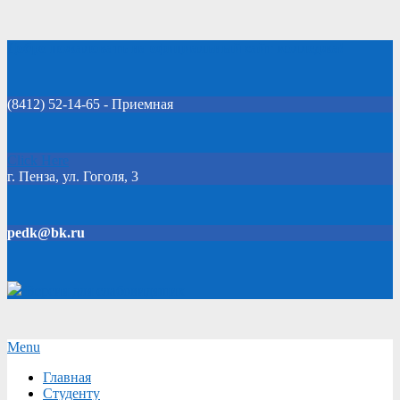
Skip
Добро пожаловать на официальный сайт колледжа!
to
content
(8412) 52-14-65 - Приемная
Click Here
г. Пенза, ул. Гоголя, 3
pedk@bk.ru
Версия для слабовидящих
Secondary
Menu
Navigation
Главная
Menu
Студенту