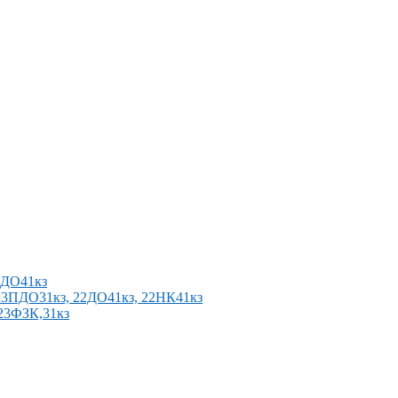
2ПДО41кз
п 23ПДО31кз, 22ДО41кз, 22НК41кз
 23ФЗК,31кз