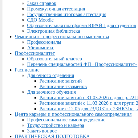
Заказ справок
Промежуточная аттестация
Государственная итоговая аттестация
СДО Moodle
Образовательная платформа ЮРАЙТ для студентов
Электронная библиотека
Чемпионаты профессионального мастерства
Профессионалы
Абилимпикс
Профессионалитет
Образовательный кластер
Перечень специальностей ФП «Профессионалитет»
Расписание
Для очного отделения
Расписание занятий
Расписание экзаменов
Для заочного обучения
Расписание занятий с 31.03.2026 г. для гр. 2
Расписание занятий с 11.03.2026 г. для груп
Расписание с 12.05 для 23ДО31кз, 23НК31кз,
Центр карьеры и профессионального самоопределения
Профессиональное самоопределение
Трудоустройство и карьера
Задать вопрос
ПРАКТИЧЕСКАЯ ПОДГОТОВКА