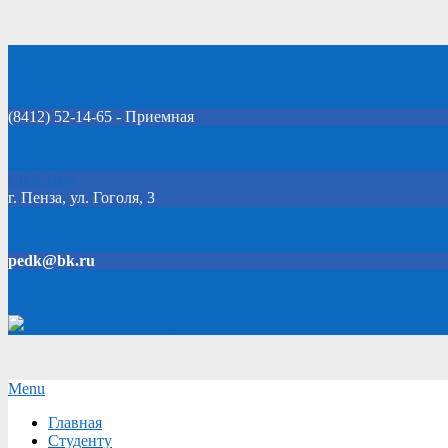
Skip
Добро пожаловать на официальный сайт колледжа!
to
content
(8412) 52-14-65 - Приемная
Click Here
г. Пенза, ул. Гоголя, 3
pedk@bk.ru
Версия для слабовидящих
Secondary
Menu
Navigation
Главная
Menu
Студенту