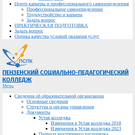
Центр карьеры и профессионального самоопределения
Профессиональное самоопределение
Трудоустройство и карьера
Задать вопрос
ПРАКТИЧЕСКАЯ ПОДГОТОВКА
Задать вопрос
Оценка качества условий оказания услуг
ПЕНЗЕНСКИЙ СОЦИАЛЬНО-ПЕДАГОГИЧЕСКИЙ
КОЛЛЕДЖ
Primary
Menu
Navigation
Сведения об образовательной организации
Menu
Основные сведения
Структура и органы управления
Документы
Устав колледжа
Изменения в Устав колледжа 2018
Изменения в Устав колледжа 2023
Правила внутреннего распорядка