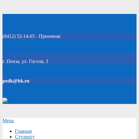
Skip
Добро пожаловать на официальный сайт колледжа!
to
content
(8412) 52-14-65 - Приемная
Click Here
г. Пенза, ул. Гоголя, 3
pedk@bk.ru
Версия для слабовидящих
Secondary
Menu
Navigation
Главная
Menu
Студенту