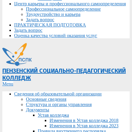
Центр карьеры и профессионального самоопределения
Профессиональное самоопределение
Трудоустройство и карьера
Задать вопрос
ПРАКТИЧЕСКАЯ ПОДГОТОВКА
Задать вопрос
Оценка качества условий оказания услуг
ПЕНЗЕНСКИЙ СОЦИАЛЬНО-ПЕДАГОГИЧЕСКИЙ
КОЛЛЕДЖ
Primary
Menu
Navigation
Сведения об образовательной организации
Menu
Основные сведения
Структура и органы управления
Документы
Устав колледжа
Изменения в Устав колледжа 2018
Изменения в Устав колледжа 2023
Правила внутреннего распорядка