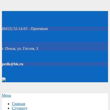
Skip
Добро пожаловать на официальный сайт колледжа!
to
content
(8412) 52-14-65 - Приемная
Click Here
г. Пенза, ул. Гоголя, 3
pedk@bk.ru
Версия для слабовидящих
Secondary
Menu
Navigation
Главная
Menu
Студенту