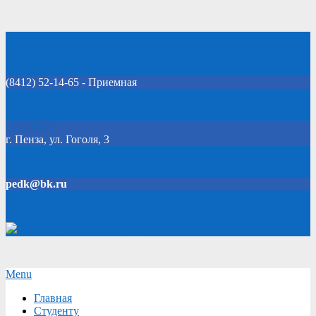
Skip
Добро пожаловать на официальный сайт колледжа!
to
content
(8412) 52-14-65 - Приемная
Click Here
г. Пенза, ул. Гоголя, 3
pedk@bk.ru
Версия для слабовидящих
Secondary
Menu
Navigation
Главная
Menu
Студенту